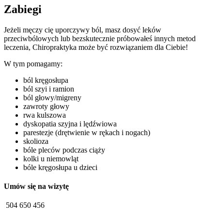
Zabiegi
Jeżeli męczy cię uporczywy ból, masz dosyć leków
przeciwbólowych lub bezskutecznie próbowałeś innych metod
leczenia, Chiropraktyka może być rozwiązaniem dla Ciebie!
W tym pomagamy:
ból kręgosłupa
ból szyi i ramion
ból głowy/migreny
zawroty głowy
rwa kulszowa
dyskopatia szyjna i lędźwiowa
parestezje (drętwienie w rękach i nogach)
skolioza
bóle pleców podczas ciąży
kolki u niemowląt
bóle kręgosłupa u dzieci
Umów się na wizytę
504 650 456