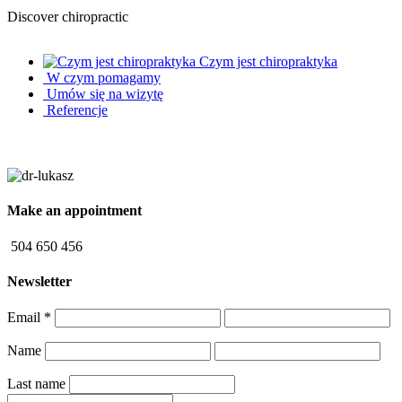
Discover chiropractic
Czym jest chiropraktyka
W czym pomagamy
Umów się na wizytę
Referencje
Make an appointment
504 650 456
Newsletter
Email
*
Name
Last name